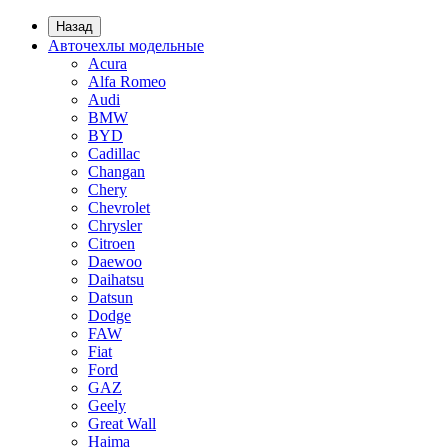
Назад
Авточехлы модельные
Acura
Alfa Romeo
Audi
BMW
BYD
Cadillac
Changan
Chery
Chevrolet
Chrysler
Citroen
Daewoo
Daihatsu
Datsun
Dodge
FAW
Fiat
Ford
GAZ
Geely
Great Wall
Haima