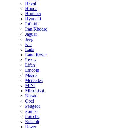
Haval
Honda
Hummer
Hyundai
Infiniti
Iran Khodro
Jaguar
Jeep
Kia
Lada
Land Rover
Lexus
Lifan
Lincoln
Mazda
Mercedes
MINI
Mitsubishi
Nissan
Opel
Peugeot
Pontiac
Porsche
Renault
Rover