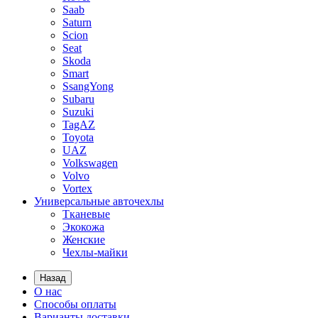
Saab
Saturn
Scion
Seat
Skoda
Smart
SsangYong
Subaru
Suzuki
TagAZ
Toyota
UAZ
Volkswagen
Volvo
Vortex
Универсальные авточехлы
Тканевые
Экокожа
Женские
Чехлы-майки
Назад
О нас
Способы оплаты
Варианты доставки