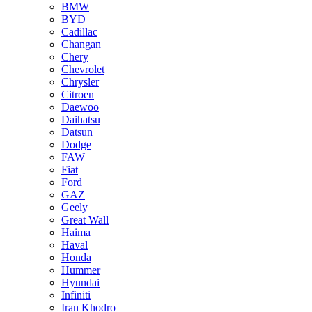
BMW
BYD
Cadillac
Changan
Chery
Chevrolet
Chrysler
Citroen
Daewoo
Daihatsu
Datsun
Dodge
FAW
Fiat
Ford
GAZ
Geely
Great Wall
Haima
Haval
Honda
Hummer
Hyundai
Infiniti
Iran Khodro