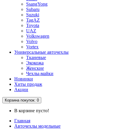
SsangYong
Subaru
Suzuki
TagAZ
Toyota
UAZ
Volkswagen
Volvo
Vortex
Универсальные авточехлы
Тканевые
Экокожа
Женские
Чехлы-майки
Новинки
Хиты продаж
Акции
Корзина
покупок
: 0
В корзине пусто!
Главная
Авточехлы модельные